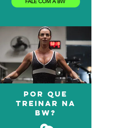
FALE COM A BW
Por que
treinar na
BW?